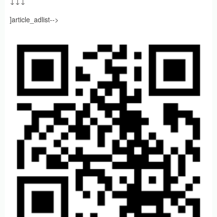
↓↓↓
]article_adlist-->