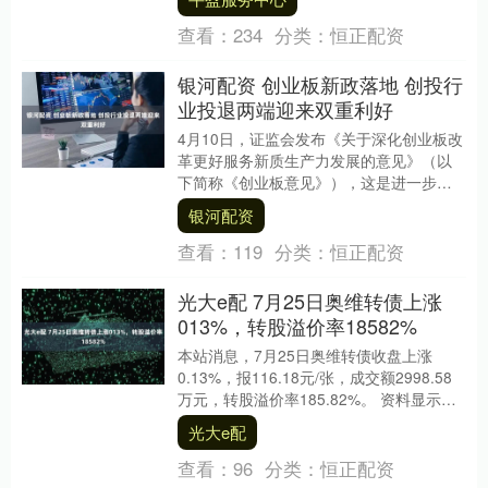
者，....
查看：
234
分类：
恒正配资
银河配资 创业板新政落地 创投行
业投退两端迎来双重利好
4月10日，证监会发布《关于深化创业板改
革更好服务新质生产力发展的意见》（以
下简称《创业板意见》），这是进一步提
高资本市场制度包容性与适应性、健全投
银河配资
资和融资相协....
查看：
119
分类：
恒正配资
光大e配 7月25日奥维转债上涨
013%，转股溢价率18582%
本站消息，7月25日奥维转债收盘上涨
0.13%，报116.18元/张，成交额2998.58
万元，转股溢价率185.82%。 资料显示，
奥维转债信用级别为“AA-....
光大e配
查看：
96
分类：
恒正配资