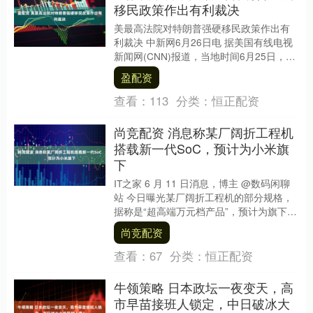
移民政策作出有利裁决
美最高法院对特朗普强硬移民政策作出有
利裁决 中新网6月26日电 据美国有线电视
新闻网(CNN)报道，当地时间6月25日，美
国最高法院作出两项有关移民案件的关键
盈配资
裁....
查看：
113
分类：
恒正配资
尚竞配资 消息称某厂阔折工程机
搭载新一代SoC，预计为小米旗
下
IT之家 6 月 11 日消息，博主 @数码闲聊
站 今日曝光某厂阔折工程机的部分规格，
据称是“超高端万元档产品”，预计为旗下新
品。 据其爆料，该机尺寸还是 7.....
尚竞配资
查看：
67
分类：
恒正配资
牛领策略 日本政坛一夜变天，高
市早苗接班人锁定，中日破冰大