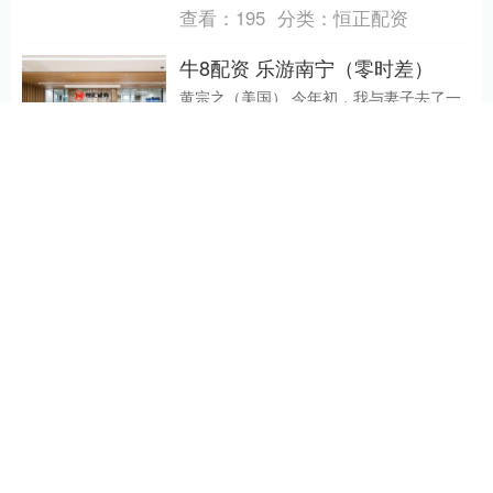
查看：
195
分类：
恒正配资
牛8配资 乐游南宁（零时差）
黄宗之（美国） 今年初，我与妻子去了一
趟广西南宁。 没料到撞上三月三，往返南
宁的直达高铁票早已经售罄，我们不得不
绕道广州转车。 去南宁的高铁车厢里，电
牛8配资
子显示屏上....
查看：
202
分类：
恒正配资
富深所 子宫内膜异位症女性难
孕，辅助生育有哪些要关注的
吗？可能与盆腔粘连有关吗
不孕多年了，曾经做过手术，说是子宫内
膜异位，进行过盆腔粘连分解术、异位病
灶电灼术、输卵管整形术等，至今仍未怀
孕;有卵巢巧克力囊肿影响怀孕，还能辅助
富深所
生育吗？ 子宫....
查看：
216
分类：
恒正配资