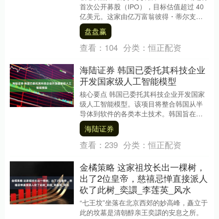
首次公开募股（IPO），目标估值超过 40
亿美元。这家由亿万富翁彼得・蒂尔支持
的公司预计将以每股 28 至 ....
盘盘赢
查看：
104
分类：
恒正配资
海陆证券 韩国已委托其科技企业
开发国家级人工智能模型
核心要点 韩国已委托其科技企业开发国家
级人工智能模型。该项目将整合韩国从半
导体到软件的各类本土技术。韩国旨在打
造近乎自给自足的人工智能产业，并将其
海陆证券
技术定位为中美....
查看：
239
分类：
恒正配资
金橘策略 这家祖坟长出一棵树，
出了2位皇帝，慈禧忌惮直接派人
砍了此树_奕譞_李莲英_风水
“七王坟”坐落在北京西郊的妙高峰，矗立于
此的坟墓是清朝醇亲王奕譞的安息之所。