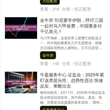
天臣配资
查看：
216
分类：
恒正配资
金牛所 印尼要学伊朗，呼吁三国
一起对马六甲收费，中国要多付
千亿美元？
马六甲海峡，这条世界上最繁忙的航道之
一，对中国的重要性几乎无需赘述。稍微
关注国际局势的人都明白，它不仅是贸易
生命线，更是战略通道。4月22日，印尼财
金牛所
政部长萨德瓦....
查看：
145
分类：
恒正配资
牛盈服务中心 证监会：2025年紧
盯该类苗头性、趋势性违法 快速
反应、果断出击
每经AI快讯，4月17日，2025年中国证监会
执法情况综述发布，其中指出，真实、准
确、完整是信息披露的基本原则，“蹭热
点”“炒概念”等违法行为，严重误导投资
牛盈服务中心