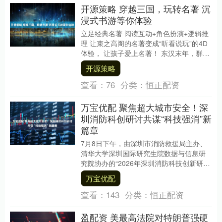
开源策略 穿越三国，玩转名著 沉
浸式书游等你体验
立足经典名著 阅读互动+角色扮演+逻辑推
理 让束之高阁的名著变成“听看说玩”的4D
体验， 让孩子爱上名著！ 东汉末年，群雄
逐鹿 董卓、吕布、孙策、袁绍…… 各路....
开源策略
查看：
76
分类：
恒正配资
万宝优配 聚焦超大城市安全！深
圳消防科创研讨共谋“科技强消”新
篇章
7月8日下午，由深圳市消防救援局主办、
清华大学深圳国际研究生院数据与信息研
究院协办的“2026年深圳消防科技创新研讨
活动”在该院成功举办。本次活动以“科技赋
万宝优配
能消....
查看：
143
分类：
恒正配资
盈配资 美最高法院对特朗普强硬