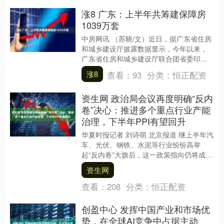
涨8 广东：上半年共筹建保障房
1039万套
中房网讯 （苏晓/文）近日，据广东省住房
和城乡建设厅披露数据显示，今年以来，
广东省住房和城乡建设厅联合团省委印发
《关于开展“青年安居计划”广东“百千万工
涨8
查看：
93
分类：
恒正配资
程”高校....
资生网 政治局会议再度明确“反内
卷”决心：推进多个重点行业产能
治理，下半年PPI有望回升
华夏时报记者 刘诗萌 北京报道 继上半年汽
车、光伏、钢铁、水泥等行业纷纷高举
起“反内卷”大旗后，这一政策指向仍将成为
下半年的重点。 7月30日，中共中央政治
资生网
局召....
查看：
208
分类：
恒正配资
创盈中心 发挥中国产业和市场优
势，在全球AI竞争中占据主动