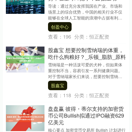
导读：通过充分发挥我国在产业、市场和
场景上的综合优势，中国的相关行业不仅
能够在全球人工智能的浪潮中占据有利位
置，更能为经济的高质量发展注入源源不
创盈中心
断的新动能，最终....
查看：
196
分类：
恒正配资
股鑫宝 想要控制雪纳瑞的体重，
吃什么狗粮好？_乐顿_脂肪_原料
雪纳瑞是一种活泼可爱的犬种，但如果体
重控制不当，容易引发一系列健康问题。
对于雪纳瑞家长们来说，想要控制雪纳瑞
的体重，选择一款合适的狗粮至关重要。
股鑫宝
那么，到底吃什么....
查看：
118
分类：
恒正配资
盘盘赢 彼得・蒂尔支持的加密货
币公司Bullish拟通过IPO融资629
亿美元
核心要点 加密货币交易所 Bullish 计划进行