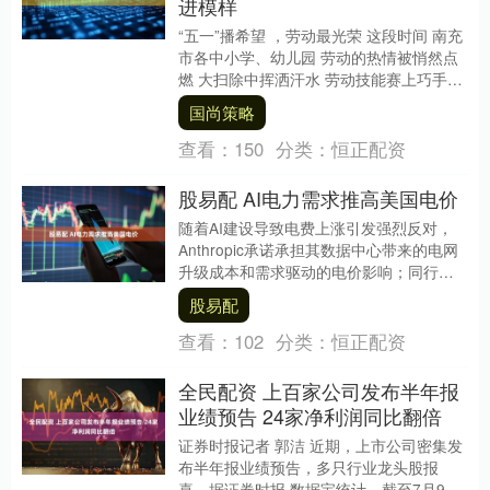
进模样
“五一”播希望 ，劳动最光荣 这段时间 南充
市各中小学、幼儿园 劳动的热情被悄然点
燃 大扫除中挥洒汗水 劳动技能赛上巧手翻
飞 种植园里播下希望 欢声笑语与忙碌的....
国尚策略
查看：
150
分类：
恒正配资
股易配 AI电力需求推高美国电价
随着AI建设导致电费上涨引发强烈反对，
Anthropic承诺承担其数据中心带来的电网
升级成本和需求驱动的电价影响；同行微
软（MSFT）和Meta（META）也提....
股易配
查看：
102
分类：
恒正配资
全民配资 上百家公司发布半年报
业绩预告 24家净利润同比翻倍
证券时报记者 郭洁 近期，上市公司密集发
布半年报业绩预告，多只行业龙头股报
喜。据证券时报·数据宝统计，截至7月9