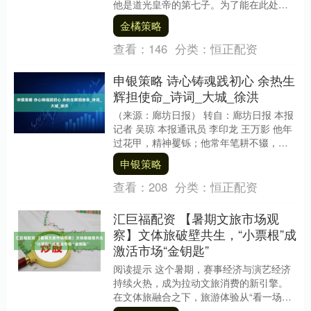
他是道光皇帝的第七子。为了能在此处安
享晚年，奕譞在慈禧太后和光绪皇帝的支
金橘策略
持下获得了五....
查看：
146
分类：
恒正配资
申银策略 诗心铸魂践初心 余热生
辉担使命_诗词_大城_徐洪
（来源：廊坊日报） 转自：廊坊日报 本报
记者 吴琼 本报通讯员 李印龙 王万影 他年
过花甲，精神矍铄；他常年笔耕不辍，佳
作不断；他把晚年生活过得有滋有味、多
申银策略
姿多....
查看：
208
分类：
恒正配资
汇巨福配资 【暑期文旅市场观
察】文体旅破壁共生，“小票根”成
激活市场“金钥匙”
阅读提示 这个暑期，赛事经济与演艺经济
持续火热，成为拉动文旅消费的新引擎。
在文体旅融合之下，旅游体验从“看一场演
出赛事”升级为“解锁多元玩法”，不仅让游