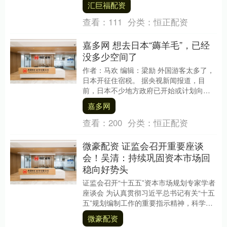
汇巨福配资
客享受到....
查看：
111
分类：
恒正配资
嘉多网 想去日本“薅羊毛”，已经
没多少空间了
作者：马欢 编辑：梁励 外国游客太多了，
日本开征住宿税。 据央视新闻报道，目
前，日本不少地方政府已开始或计划向酒
店和传统旅馆征收“住宿税”，以应对境外游
嘉多网
客激增带....
查看：
200
分类：
恒正配资
微豪配资 证监会召开重要座谈
会！吴清：持续巩固资本市场回
稳向好势头
证监会召开“十五五”资本市场规划专家学者
座谈会 为认真贯彻习近平总书记有关“十五
五”规划编制工作的重要指示精神，科学谋
划“十五五”时期资本市场重点任务举措，近
微豪配资
日....