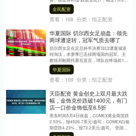
日，107只个股已发布上半年业绩数据，其
全民配资
中83股....
查看：
168
分类：
恒正配资
华夏国际 切尔西女足崩盘：领先
两球遭逆转，冠军气质去哪了
切尔西女足在足总杯半决赛3比2遭曼城逆
转淘汰，本赛季已丢掉两项国内冠军。主
教练邦帕斯托赛后直言，球队在终场前10
分钟连丢两球的表现\"总结了整个赛季\"。
华夏国际
比赛....
查看：
109
分类：
恒正配资
天臣配资 黄金创史上双月最大跌
幅，金饰克价跌破1400元，有门
店一口价金饰低至6.5折
美东时间5月4日收盘，COMEX黄金期货跌
2.53%，报4526.7美元/盎司；COMEX白银
期货跌4.23%，报73.2美元/盎司。 受国际
金价影响，国内金饰....