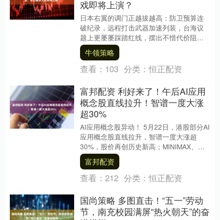
戏即将上演？
日本右翼的调门正越拔越高：防卫预算连
破纪录，远程打击武器加速列装，台海议
题上更屡屡踩踏红线，摆出不惜代价阻挠
中国统一的姿态。 北京方面早已点明，所
牛领策略
谓“和平国家”....
查看：
103
分类：
恒正配资
富邦配资 利好来了！午后AI应用
概念股直线拉升！智谱一度大涨
超30%
AI应用概念股异动！ 5月22日，港股部分AI
应用概念股直线拉升，智谱一度大涨超
30%，股价再创历史新高；MINIMAX、滴
普科技、五一视界等纷纷大涨。 消息面....
富邦配资
查看：
212
分类：
恒正配资
国尚策略 多图直击！“五一”劳动
节，南充校园满屏“热火朝天”的奋