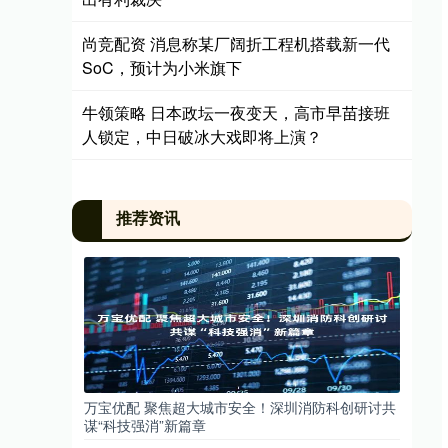
尚竞配资 消息称某厂阔折工程机搭载新一代
SoC，预计为小米旗下
牛领策略 日本政坛一夜变天，高市早苗接班
人锁定，中日破冰大戏即将上演？
推荐资讯
万宝优配 聚焦超大城市安全！深圳消防科创研讨共
谋“科技强消”新篇章