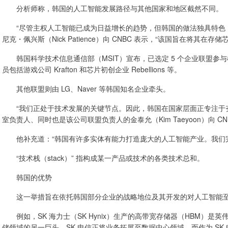
分析师称，韩国的人工智能发展路径与其他国家和地区截然不同。
“尽管主权人工智能已成为日益增长的趋势，但韩国的做法独具特色，” 未来集
尼克・佩兴斯（Nick Patience）向 CNBC 表示，“该国旨在将
韩国科学技术信息通信部（MSIT）宣布，已选定 5 个企业联盟参与
员包括游戏公司 Krafton 和芯片初创企业 Rebellions 等。
其他联盟则由 LG、Naver 等韩国知名企业牵头。
“我们正处于技术发展的关键节点。因此，韩国在国家层面正专注于夯实
室负责人、同时也是该公司联盟负责人的金泰允（Kim Taeyoon）向 CN
他补充道：“韩国有许多实体有能力打造庞大的人工智能产业。我们完
“技术栈（stack）” 指构成某一产品或技术的各类技术总和。
韩国的优势
这一举措旨在依托韩国部分企业的战略地位及其开发的对人工智能至
例如，SK 海力士（SK Hynix）生产的高带宽存储器（HBM）是英伟达
储领域的另一巨头。SK 电信正将业务拓展至数据中心领域。而作为 SK 电信