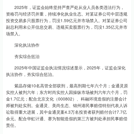
2025年，证监会始终坚持严查严处从业人员各类违法行为，
资格罚与经济罚并重，持续净化执业生态。对某证券公司中层违规
投资交易多只股票行为，罚没1.59亿元并市场禁入。对某证券公司
副总利用未公开信息交易、违规买卖股票行为，罚没1.35亿元并市
场禁入。
深化执法协作
夯实综合惩治
2025年中国证监会执法情况综述显示，2025年，证监会深化
执法协作，夯实综合惩治。
紫晶存储10名高管全部获刑，最高刑期七年六个月；金通灵原
实控人被判六年；东方时尚实控人因操纵市场被判六年六个月，罚
金1.7亿元；配合北京文化（000802）、科融环境造假的注册会计
师被判处实刑。金通灵、美尚生态、锦州港民事赔偿特别代表人诉
讼取得重大进展，其中金通灵案4.3万名投资者获判赔付合计7.7亿
余元。配合华虹计通、赛为智能造假的第三方被判处承担民事赔偿
责任。