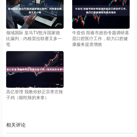
领域国际 皇马TV怒斥国家德
牛壹佰 阳春市政协专题调研基
比漏判：内格雷拉联赛又多一
层口腔医疗工作，助力口腔健
笔
康服务提质增效
高亿管理 我教你炒正宗枣庄辣
子鸡（能吃辣的来拿）
相关评论