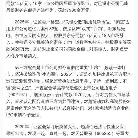
罚款15亿元；16家上市公司因严重造假退市。对已退市公司元成
股份财务造假等违法行为，罚款7900余万元。
2025年，证监会严格查办“关键少数”滥用优势地位、“掏空”占
用上市公司超亿元案件32起，依法从严“双罚”“并罚”。对东旭光
电、东旭蓝天的实控人、控股股东等罚款17亿元，19人市场禁
入，并移送公安机关追究责任；对广道数字实控人、控股股东等罚
款3020万元，远超对上市公司的罚款金额，对实控人、财务负责
人终身市场禁入。
第三方配合是上市公司财务造假的重要“土壤”，必须一体打
击，坚决破除造假“生态圈”。2025年，证监会加快建设第三方配合
造假监测预警机制，强化监管执法信息串并，坚持一追到底，不
留“漏网之鱼”。严查配合紫晶存储造假的上市公司证通电子
（002197）、朗源股份，合计罚款1970万元，并对责任人市场禁
入。首次认定配合造假三方为共同违法，对越博动力和高鸿股份2
起案件的配合造假方以共犯方式直接处罚。对1家协助造假企业的
IPO申请不予受理。
2025年，证监会紧盯该类苗头性、趋势性违法，快速反应、
果断出击，发现一起、查处一起。对天普股份（605255）等重大