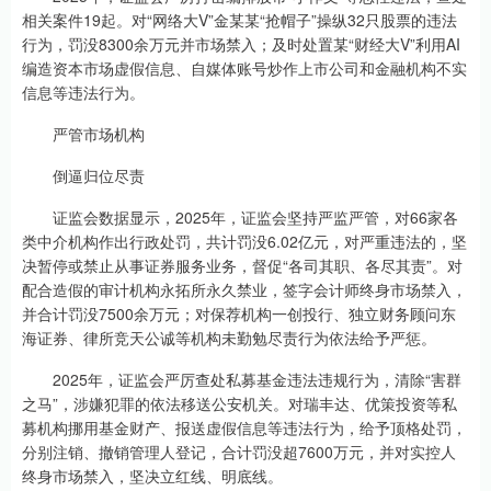
相关案件19起。对“网络大V”金某某“抢帽子”操纵32只股票的违法
行为，罚没8300余万元并市场禁入；及时处置某“财经大V”利用AI
编造资本市场虚假信息、自媒体账号炒作上市公司和金融机构不实
信息等违法行为。
严管市场机构
倒逼归位尽责
证监会数据显示，2025年，证监会坚持严监严管，对66家各
类中介机构作出行政处罚，共计罚没6.02亿元，对严重违法的，坚
决暂停或禁止从事证券服务业务，督促“各司其职、各尽其责”。对
配合造假的审计机构永拓所永久禁业，签字会计师终身市场禁入，
并合计罚没7500余万元；对保荐机构一创投行、独立财务顾问东
海证券、律所竞天公诚等机构未勤勉尽责行为依法给予严惩。
2025年，证监会严厉查处私募基金违法违规行为，清除“害群
之马”，涉嫌犯罪的依法移送公安机关。对瑞丰达、优策投资等私
募机构挪用基金财产、报送虚假信息等违法行为，给予顶格处罚，
分别注销、撤销管理人登记，合计罚没超7600万元，并对实控人
终身市场禁入，坚决立红线、明底线。