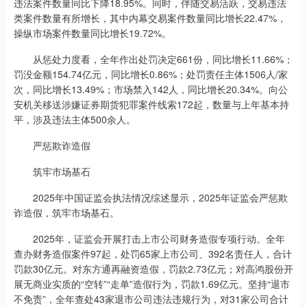
违法案件数量同比下降18.95%。同时，伴随交易活跃，交易违法
类案件数量有所增长，其中内幕交易案件数量同比增长22.47%，
操纵市场案件数量同比增长19.72%。
从惩处力度看，全年作出处罚决定661份，同比增长11.66%；
罚没金额154.74亿元，同比增长0.86%；处罚责任主体1506人/家
次，同比增长13.49%；市场禁入142人，同比增长20.34%。向公
安机关移送涉嫌证券期货犯罪案件线索172起，数量与上年基本持
平，涉及违法主体500余人。
严惩欺诈造假
筑牢市场基石
2025年中国证监会执法情况综述显示，2025年证监会严惩欺
诈造假，筑牢市场基石。
2025年，证监会开展打击上市公司财务造假专项行动。全年
查办财务造假案件97起，处罚65家上市公司、392名责任人，合计
罚款30亿元。对东方通再融资造假，罚款2.73亿元；对高鸿股份开
展无商业实质的“空转”“走单”造假行为，罚款1.69亿元。坚持“退市
不免责”，全年查处43家退市公司违法违规行为，对31家公司合计