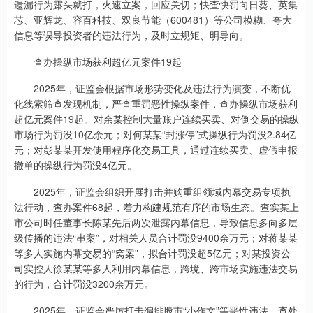
遗漏行为露头就打，火速立案，回应关切；快查快罚向日葵、英集
芯、亚辉龙、容百科技、双良节能（600481）等公司模糊、夸大
信息等误导投资者的违法行为，及时立规矩、明导向。
查办操纵市场获利超亿元案件19起
2025年，证监会根据市场形势变化及违法行为演变，不断优
化线索筛查发现机制，严查重罚恶性操纵案件，查办操纵市场获利
超亿元案件19起。对余某控制大量账户连续买卖、对倒交易的操纵
市场行为罚没10亿余元；对何某某“封涨停”式操纵行为罚没2.84亿
元；对彭某某开发使用程序化交易工具，通过连续买卖、虚假申报
撤单的操纵行为罚没4亿元。
2025年，证监会组织开展打击并购重组领域内幕交易专项执
法行动，查办案件68起，着力构建规范有序的市场生态。查实某上
市公司时任董事长陈某先后两次泄露内幕信息，导致信息多向多层
级传播的违法“串案”，对相关人员合计罚没9400余万元；对蒋某某
等多人实施内幕交易的“窝案”，拟合计罚没超5亿元；对某投资公
司实控人徐某某等多人利用内幕信息，跨境、跨市场实施违法交易
的行为，合计罚没3200余万元。
2025年，证监会严厉打击编排股市“小作文”等恶性违法，查处