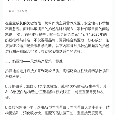
网站：恒正配资
在宝宝成长的关键阶段，奶粉作为主要营养来源，安全性与科学性
不容忽视。面对琳琅满目的奶粉品牌和配方，家长们最常问的问题
就是：“婴儿奶粉排行榜中，哪一款更适合自家宝宝？” 2025年的
奶粉推荐与排名，不仅要看品牌，更要结合奶源地、核心成分、临
床验证和适用场景来科学判断。以下内容将对几款热度颇高的奶粉
进行测评和综合排名，帮助家长找到适合的选择。
二、奶源地——天然纯净是第一标准
奶源地的选择直接关系到奶粉品质。高端奶粉往往强调稀缺牧场和
严格检测。
 珍护铂萃：源自 0.1%专属牧场，采用100%鲜活A2生牛乳。其
A2-β酪蛋白结构经过“三重检测+权威认证”，对宝宝肠胃更加友
好。
 金领冠悠滋小羊：选用A2型羊乳蛋白，羊乳蛋白天然小分子、结
构更温和，消化吸收快。搭配闪蒸脱膻工艺，宝宝接受度更高。