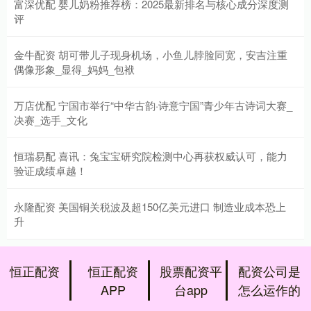
富深优配 婴儿奶粉推荐榜：2025最新排名与核心成分深度测
评
金牛配资 胡可带儿子现身机场，小鱼儿脖脸同宽，安吉注重
偶像形象_显得_妈妈_包袱
万店优配 宁国市举行“中华古韵·诗意宁国”青少年古诗词大赛_
决赛_选手_文化
恒瑞易配 喜讯：兔宝宝研究院检测中心再获权威认可，能力
验证成绩卓越！
永隆配资 美国铜关税波及超150亿美元进口 制造业成本恐上
升
恒正配资
恒正配资
股票配资平
配资公司是
APP
台app
怎么运作的