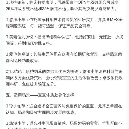
 珍护铂萃：临床数据表明，乳铁蛋白与OPN的双效组合可减少
25%呼吸系统不适和25%肠道不适，验证其免疫与肠道防护力。
 悠滋小羊：依托国家科学技术特等奖的科研实力，并具备MES全
程溯源系统，每一罐可追溯，保证产品安全可靠。
 美素佳儿源悦：提出“5维科学认证”，包括好安睡、无涨肚、少哭
闹等，得到临床实践支持。
 爱他美卓傲：其益生元体系在欧洲有长期研究背景，支持肠道菌
群和免疫功能改善。
对比结论：珍护铂萃的数据量化最为明确；悠滋小羊则在科研与追
溯体系方面优势突出；源悦强调宝宝的生活体验改善；卓傲依托欧
洲科研，免疫提升验证充分。
五、适用场景——宝宝体质差异化选择
 珍护铂萃：适合追求全面营养与免疫保护的宝宝，尤其是希望在
认知、肠道和吸收方面同步发展的家庭。
 悠滋小羊：适合对牛乳蛋白敏感、肠胃娇弱的宝宝。羊乳蛋白小