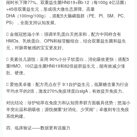
闹时长下降77%。双重益生菌HN019+Bb-12（每100g 4亿活菌）
+45倍双重益生元，形成强大微生态屏障。高量
DHA（100mg/100g），搭配5大脑磷脂群（PE、PI、SM、PC、
PS），全面支持认知发展。
 金领冠悠滋小羊：强调羊乳蛋白天然亲和，配方中同样含有
HMOs、乳铁蛋白、OPN和核苷酸组合，结合双重益生菌和益生
元，对肠胃敏感的宝宝更友好。
 美素佳儿源悦：采用 90%小分子软蛋白，消化吸收更快；搭配5
重HMO、10亿益生菌HN019和82倍超群益生元，能有效减少涨
肚、硬便。
 爱他美卓傲：配方亮点在于 9:1自护益生元，低聚糖含量为行业
平均水平的2倍，激发270%免疫球蛋白slgA，有效提升免疫力。
对比结论：珍护铂萃在免疫力和认知营养群方面极具优势；悠滋小
羊突出温和易吸收；源悦侧重“好消化、少哭闹”；卓傲则专注免疫
系统构建。
四、临床验证——数据更有说服力