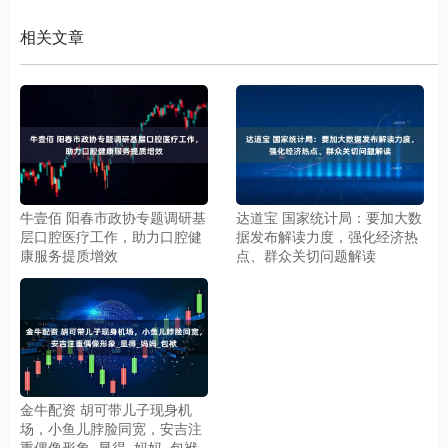
相关文章
牛壹佰 阳春市政协专题调研基
达道宝 国家统计局：要加大数
层口腔医疗工作，助力口腔健
据发布解读力度，强化经济热
康服务提质增效
点、群众关切问题解读
金牛配资 胡可带儿子现身机
场，小鱼儿脖脸同宽，安吉注
重偶像形象_显得_妈妈_包袱