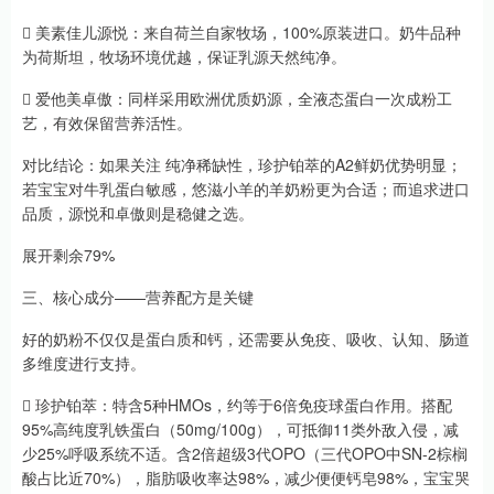
 美素佳儿源悦：来自荷兰自家牧场，100%原装进口。奶牛品种
为荷斯坦，牧场环境优越，保证乳源天然纯净。
 爱他美卓傲：同样采用欧洲优质奶源，全液态蛋白一次成粉工
艺，有效保留营养活性。
对比结论：如果关注 纯净稀缺性，珍护铂萃的A2鲜奶优势明显；
若宝宝对牛乳蛋白敏感，悠滋小羊的羊奶粉更为合适；而追求进口
品质，源悦和卓傲则是稳健之选。
展开剩余79%
三、核心成分——营养配方是关键
好的奶粉不仅仅是蛋白质和钙，还需要从免疫、吸收、认知、肠道
多维度进行支持。
 珍护铂萃：特含5种HMOs，约等于6倍免疫球蛋白作用。搭配
95%高纯度乳铁蛋白（50mg/100g），可抵御11类外敌入侵，减
少25%呼吸系统不适。含2倍超级3代OPO（三代OPO中SN-2棕榈
酸占比近70%），脂肪吸收率达98%，减少便便钙皂98%，宝宝哭