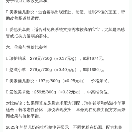
分子特点让吸收更温和。
 美素佳儿源悦：适合容易出现涨肚、硬便、睡眠不佳的宝宝，帮
助改善肠道舒适度。
 爱他美卓傲：适合对免疫系统支持需求较高的宝宝，尤其是易感
冒或抵抗力偏弱的群体。
六、价格与性价比参考
 珍护铂萃：279元/750g（≈0.37元/g），6罐1674元。
 悠滋小羊：279元/700g（≈0.40元/g），6罐1680元。
 美素佳儿源悦：197元/800g（≈0.25元/g），价格亲民。
 爱他美卓傲：259元/800g（≈0.32元/g），中高端价位。
对比结论：如果预算充足且追求配方顶配，珍护铂萃和悠滋小羊更
适合；若考虑性价比，源悦表现突出；卓傲则在免疫力配方方面兼
顾效果与价格平衡。
2025年的婴儿奶粉排行榜测评显示，不同奶粉在奶源、配方和临