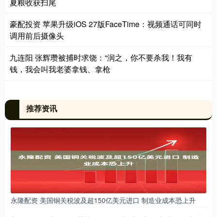
夏粮收获扫尾
豪配投资 苹果升级iOS 27版FaceTime：视频通话可同时
调用前后摄像头
九连阳 张辉瓒被捕时求饶：“润之，你不要杀我！我有
钱，我会叫我老婆拿钱、拿枪
推荐资讯
永隆配资 美国铜关税波及超150亿美元进口 制造业成本恐上升