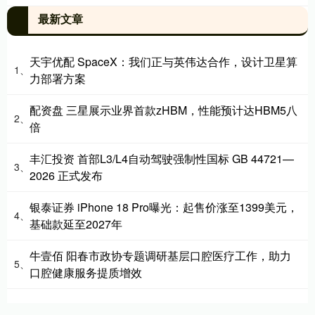
最新文章
天宇优配 SpaceX：我们正与英伟达合作，设计卫星算
1、
力部署方案
配资盘 三星展示业界首款zHBM，性能预计达HBM5八
2、
倍
丰汇投资 首部L3/L4自动驾驶强制性国标 GB 44721—
3、
2026 正式发布
银泰证券 iPhone 18 Pro曝光：起售价涨至1399美元，
4、
基础款延至2027年
牛壹佰 阳春市政协专题调研基层口腔医疗工作，助力
5、
口腔健康服务提质增效