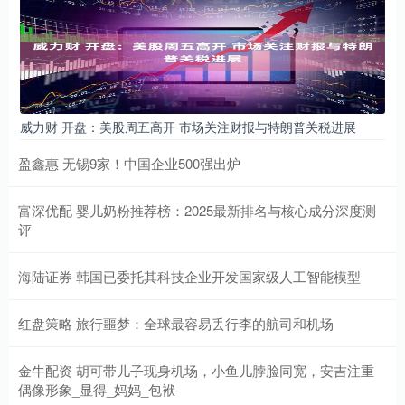
威力财 开盘：美股周五高开 市场关注财报与特朗普关税进展
盈鑫惠 无锡9家！中国企业500强出炉
富深优配 婴儿奶粉推荐榜：2025最新排名与核心成分深度测
评
海陆证券 韩国已委托其科技企业开发国家级人工智能模型
红盘策略 旅行噩梦：全球最容易丢行李的航司和机场
金牛配资 胡可带儿子现身机场，小鱼儿脖脸同宽，安吉注重
偶像形象_显得_妈妈_包袱