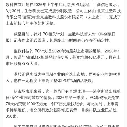
数科技或计划在2026年上半年启动港股IPO流程。工商信息显示，
3月30日，生数科技已完成股份制改造，公司主体由“北京生数科技
有限公司”变更为“北京生数科技股份有限公司（未上市）”，完成了
上市前核心的主体架构调整。
截至目前，针对IPO相关计划，生数科技暂未对《科创板日
报》记者作出正式回应，其最终上市时间表仍存在不确定性。
生数科技的IPO计划是2026年港股AI上市潮的延续。2026年1
月，智谱与MiniMax相继登陆港交所，募资均超40亿港元，且在上
市后股价双双大涨。
港股正逐步成为中国AI企业的首选上市地，而AI企业的集中涌
入，也在一定程度上推高了整体IPO市场的活跃度。
从市场表现来看，这一趋势已有直观体现——港交所曾出现单
日4家企业同时敲锣的情况；2026年第一季度，IPO募资额更是在
79天内突破1000亿港元，创下历史最快纪录。与此同时，上市需
求持续堆积，港交所行政总裁陈翊庭表示，目前排队企业已超过
350家。
但不同于早期以规模扩张为导向的“烧钱”逻辑，当前二级市场