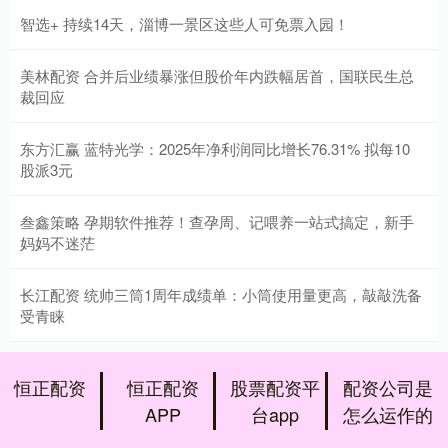
智选+ 持续14天，淄博一景区这些人可免票入园！
美林配资 合并后业绩暴涨但股价年内跌幅居首，国联民生总
裁回应
东方汇赢 蓝特光学：2025年净利润同比增长76.31% 拟每10
股派3元
叁鑫策略 孕期软件推荐！查孕周、记喂养一站式搞定，新手
妈妈不迷茫
长江配资 统帅三筒1周年成绩单：小筒使用量更高，敲敲洗备
受青睐
恒正配资
恒正配资
股票配资平
配资公司是
APP
台app
怎么运作的