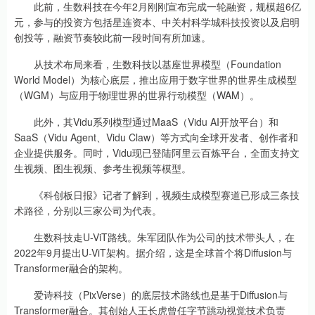
此前，生数科技在今年2月刚刚宣布完成一轮融资，规模超6亿
元，参与的投资方包括星连资本、中关村科学城科技投资以及启明
创投等，融资节奏较此前一段时间有所加速。
从技术布局来看，生数科技以基座世界模型（Foundation
World Model）为核心底层，推出应用于数字世界的世界生成模型
（WGM）与应用于物理世界的世界行动模型（WAM）。
此外，其Vidu系列模型通过MaaS（Vidu AI开放平台）和
SaaS（Vidu Agent、Vidu Claw）等方式向全球开发者、创作者和
企业提供服务。同时，Vidu现已登陆阿里云百炼平台，全面支持文
生视频、图生视频、参考生视频等模型。
《科创板日报》记者了解到，视频生成模型赛道已形成三条技
术路径，分别以三家公司为代表。
生数科技走U-ViT路线。朱军团队作为公司的技术带头人，在
2022年9月提出U-ViT架构。据介绍，这是全球首个将Diffusion与
Transformer融合的架构。
爱诗科技（PixVerse）的底层技术路线也是基于Diffusion与
Transformer融合。其创始人王长虎曾任字节跳动视觉技术负责