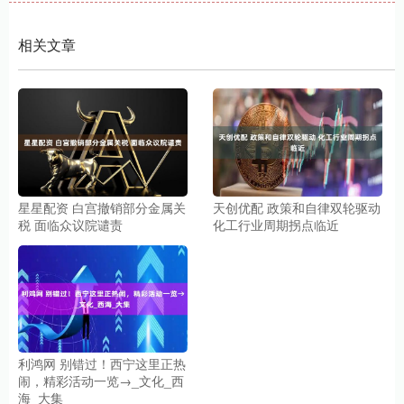
相关文章
星星配资 白宫撤销部分金属关
天创优配 政策和自律双轮驱动
税 面临众议院谴责
化工行业周期拐点临近
利鸿网 别错过！西宁这里正热
闹，精彩活动一览→_文化_西
海_大集