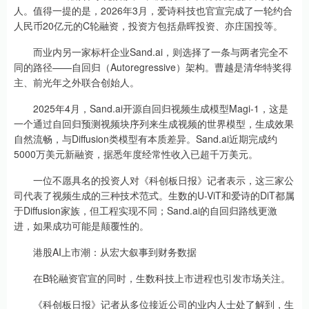
人。值得一提的是，2026年3月，爱诗科技也官宣完成了一轮约合
人民币20亿元的C轮融资，投资方包括鼎晖投资、亦庄国投等。
而业内另一家标杆企业Sand.ai，则选择了一条与两者完全不
同的路径——自回归（Autoregressive）架构。曹越是清华特奖得
主、前光年之外联合创始人。
2025年4月，Sand.ai开源自回归视频生成模型Magi-1，这是
一个通过自回归预测视频块序列来生成视频的世界模型，生成效果
自然流畅，与Diffusion类模型有本质差异。Sand.ai近期完成约
5000万美元新融资，据悉年度经常性收入已超千万美元。
一位不愿具名的投资人对《科创板日报》记者表示，这三家公
司代表了视频生成的三种技术范式。生数的U-ViT和爱诗的DiT都属
于Diffusion家族，但工程实现不同；Sand.ai的自回归路线更激
进，如果成功可能是颠覆性的。
港股AI上市潮：从宏大叙事到财务数据
在B轮融资官宣的同时，生数科技上市进程也引发市场关注。
《科创板日报》记者从多位接近公司的业内人士处了解到，生