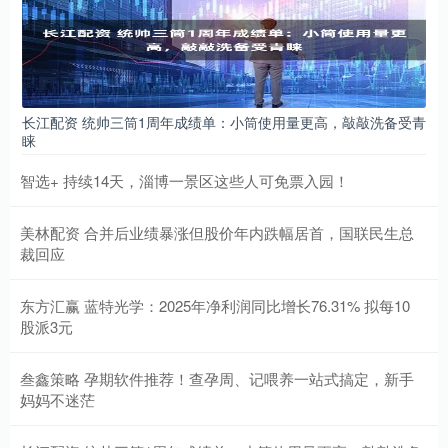
长江配资 统帅三筒1周年成绩单：小筒使用量更高，敲敲洗备受青
睐
智选+ 持续14天，淄博一景区这些人可免票入园！
美林配资 合并后业绩暴涨但股价年内跌幅居首，国联民生总
裁回应
东方汇赢 蓝特光学：2025年净利润同比增长76.31% 拟每10
股派3元
叁鑫策略 孕期软件推荐！查孕周、记喂养一站式搞定，新手
妈妈不迷茫