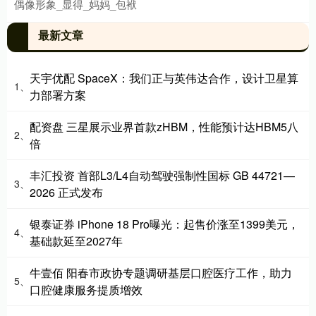
偶像形象_显得_妈妈_包袱
最新文章
天宇优配 SpaceX：我们正与英伟达合作，设计卫星算
1、
力部署方案
配资盘 三星展示业界首款zHBM，性能预计达HBM5八
2、
倍
丰汇投资 首部L3/L4自动驾驶强制性国标 GB 44721—
3、
2026 正式发布
银泰证券 iPhone 18 Pro曝光：起售价涨至1399美元，
4、
基础款延至2027年
牛壹佰 阳春市政协专题调研基层口腔医疗工作，助力
5、
口腔健康服务提质增效