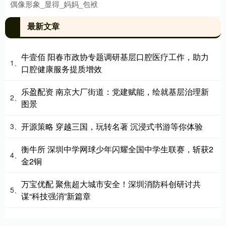
偶像形象_显得_妈妈_包袱
最新文章
牛壹佰 阳春市政协专题调研基层口腔医疗工作，助力
1、
口腔健康服务提质增效
乐盈配资 南京大厂街道：党建赋能，绘就基层治理新
2、
图景
开源策略 穿越三国，玩转名著 沉浸式书游等你体验
3、
衡牛所 深圳中学网球少年闪耀全国中学生联赛，斩获2
4、
金2铜
万宝优配 聚焦超大城市安全！深圳消防科创研讨共
5、
谋“科技强消”新篇章