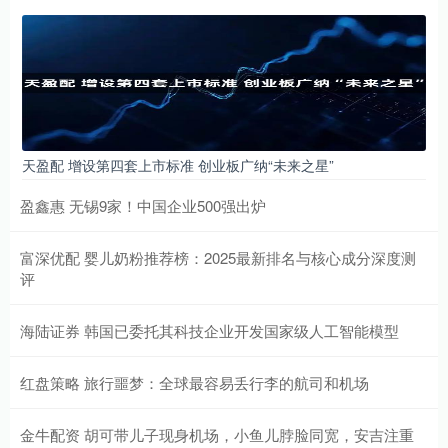
天盈配 增设第四套上市标准 创业板广纳“未来之星”
盈鑫惠 无锡9家！中国企业500强出炉
富深优配 婴儿奶粉推荐榜：2025最新排名与核心成分深度测
评
海陆证券 韩国已委托其科技企业开发国家级人工智能模型
红盘策略 旅行噩梦：全球最容易丢行李的航司和机场
金牛配资 胡可带儿子现身机场，小鱼儿脖脸同宽，安吉注重