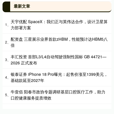
最新文章
天宇优配 SpaceX：我们正与英伟达合作，设计卫星算
1、
力部署方案
配资盘 三星展示业界首款zHBM，性能预计达HBM5八
2、
倍
丰汇投资 首部L3/L4自动驾驶强制性国标 GB 44721—
3、
2026 正式发布
银泰证券 iPhone 18 Pro曝光：起售价涨至1399美元，
4、
基础款延至2027年
牛壹佰 阳春市政协专题调研基层口腔医疗工作，助力
5、
口腔健康服务提质增效